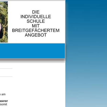
en am
nserer
 somit