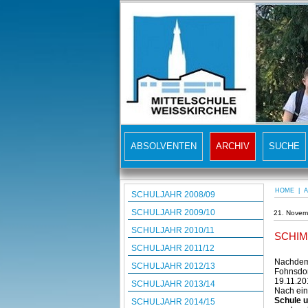
ABSOLVENTEN
ARCHIV
SUCHE
HOME
|
A
SCHULJAHR 2008/09
SCHULJAHR 2009/10
21. Novem
SCHULJAHR 2010/11
SCHIM
SCHULJAHR 2011/12
Nachdem 
SCHULJAHR 2012/13
Fohnsdor
19.11.20
SCHULJAHR 2013/14
Nach ei
Schule u
SCHULJAHR 2014/15