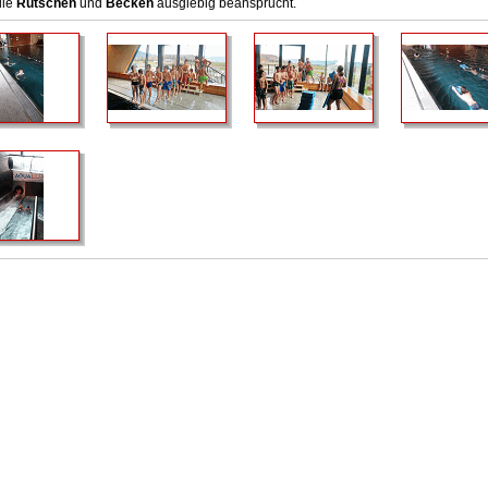
die
Rutschen
und
Becken
ausgiebig beansprucht.