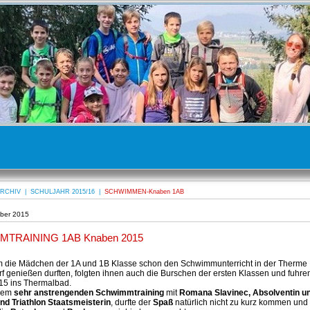
RCHIV
|
SCHULJAHR 2015/16
|
SCHWIMMEN-Knaben 1AB
ber 2015
MTRAINING 1AB Knaben 2015
die Mädchen der 1A und 1B Klasse schon den Schwimmunterricht in der Therme
f genießen durften, folgten ihnen auch die Burschen der ersten Klassen und fuhr
15 ins Thermalbad.
nem
sehr anstrengenden Schwimmtraining
mit
Romana Slavinec,
Absolventin u
nd Triathlon Staatsmeisterin
, durfte der
Spaß
natürlich nicht zu kurz kommen und